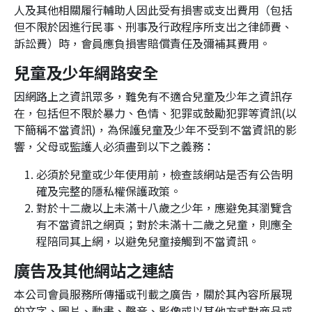
人及其他相關履行輔助人因此受有損害或支出費用（包括
但不限於因進行民事、刑事及行政程序所支出之律師費、
訴訟費）時，會員應負損害賠償責任及彌補其費用。
兒童及少年網路安全
因網路上之資訊眾多，難免有不適合兒童及少年之資訊存
在，包括但不限於暴力、色情、犯罪或鼓勵犯罪等資訊(以
下簡稱不當資訊)，為保護兒童及少年不受到不當資訊的影
響，父母或監護人必須盡到以下之義務：
必須於兒童或少年使用前，檢查該網站是否有公告明
確及完整的隱私權保護政策。
對於十二歲以上未滿十八歲之少年，應避免其瀏覽含
有不當資訊之網頁；對於未滿十二歲之兒童，則應全
程陪同其上網，以避免兒童接觸到不當資訊。
廣告及其他網站之連結
本公司會員服務所傳播或刊載之廣告，關於其內容所展現
的文字、圖片、動畫、聲音、影像或以其他方式對商品或