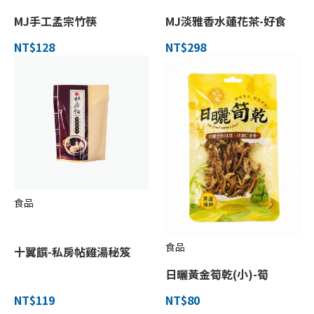
MJ手工孟宗竹筷
MJ淡雅香水蓮花茶-好食
NT$128
NT$298
食品
食品
十翼饌-私房帖雞湯秘笈
日曬黃金筍乾(小)-筍
NT$119
NT$80