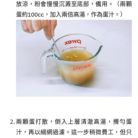
放涼，粉會慢慢沉澱至底部，備用。（兩顆
蛋約
100cc
，加入兩倍高湯，作為蛋汁。）
兩顆蛋打散，倒入上層清澈高湯，攪勻蛋
汁，再以細網過濾。這一步稍微費工，但只