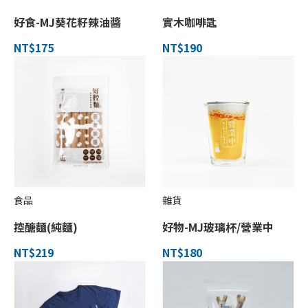
好食-MJ葵花籽辣油醬
實木咖啡匙
NT$175
NT$190
食品
雜貨
控醣麵(純麵)
好物-MJ玻璃杯/營業中
NT$219
NT$180