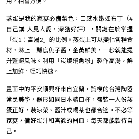
用，相當方便。
蒸蛋是我的家宴必備菜色，口感水嫩如布丁（
#
自己講
人見人愛，深獲好評），關鍵在於掌握
「蛋
1
：高湯
2
」的比例。蒸蛋上可以變化各種食
材，淋上一瓢烏魚子醬，金黃鮮美，一秒就能提
升整體風味。利用「炭燒飛魚粉」製作高湯，鮮
上加鮮，輕巧快速。
畫面中的平安順興杯來自宜蘭，質樸的台灣陶器
常民美學，器形如同日本豬口杯，盛裝一人份蒸
蛋正好，裝涼菜、醬汁或喝茶也都合適。不必等
家宴，備好蛋汁和喜歡的器皿，每天都能款待自
己。