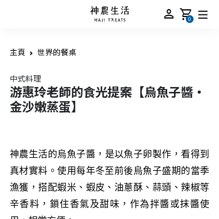
person
shopping_cart
0
主頁
世界的餐桌
中式料理
游惠玲老師的食光提案【烏魚子醬・
金沙嫩蒸蛋】
神農生活的
烏魚子醬，是以魚子卵製作，看得到
真材實料。使用每年冬至前後烏魚子盛期的當季
漁獲，搭配蝦米、蝦皮、油蔥酥、蒜頭、辣椒等
辛香料，鎖住香氣及甜味，作為拌醬或抹醬使