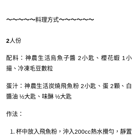
～～～～～
料理方式
～～～～～～
2
人份
配料：神農生活烏魚子醬
2
小匙、櫻花蝦
1
小
撮、冷凍毛豆數粒
蛋汁：神農生活炭燒飛魚粉
2
小匙、蛋
2
顆、白
醬油
½
大匙、味醂
½
大匙
作法：
杯中放入飛魚粉，沖入
200cc
熱水攪勻，靜置