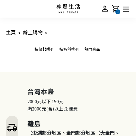
person
shopping_cart
0
主頁
線上購物
按價錢排列
按名稱排列
熱門商品
台灣本島
2000元以下
150元
滿2000元(含)以上
免運費
離島
delivery_truck_speed
（澎湖部分地區、金門部分地區（大金門、