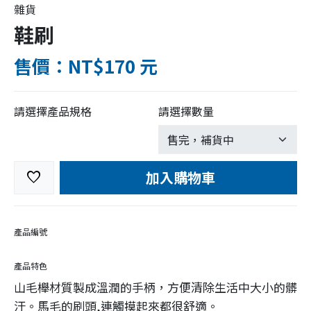
雜貨
鞋刷
售價：NT$170 元
請選擇產品規格
請選擇數量
加入購物車
favorite
產品編號
產品特色
山毛櫸材質製成溫潤的手柄，方便清除生活中大小的髒
汙。馬毛的刷頭,連觸摸起來都很舒適。