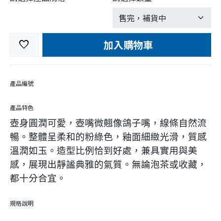
加入購物車
favorite
產品編號
產品特色
壺身圓潤可愛，壺嘴微翹像鴿子嘴，線條自然流
暢。整體呈柔和的粉綠色，釉面細緻光滑，質感
溫潤如玉。造型比例恰到好處，兼具實用與美
感，展現出靜謐典雅的氣質。無論泡茶或收藏，
都十分合宜。
規格說明