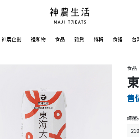
神農企劃
禮和物
食品
雜貨
特輯
食譜
台
食品
售價
請選