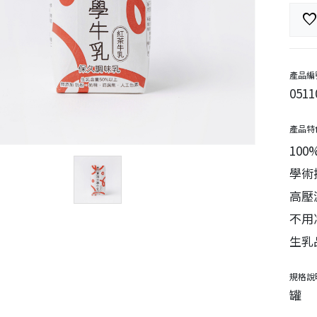
favorit
產品編
0511
產品特
10
學術
高壓
不用
生乳
規格說
罐