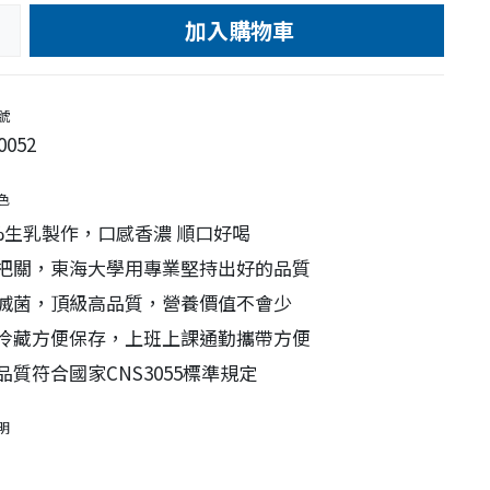
加入購物車
e
號
0052
色
0%生乳製作，口感香濃 順口好喝
把關，東海大學用專業堅持出好的品質
滅菌，頂級高品質，營養價值不會少
冷藏方便保存，上班上課通勤攜帶方便
品質符合國家CNS3055標準規定
明