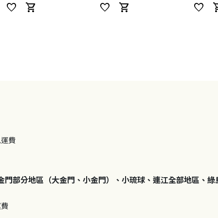
favorite
shopping_cart
favorite
shopping_cart
favorite
shoppi
免運費
金門部分地區（大金門、小金門）、小琉球、連江全部地區、綠
運費