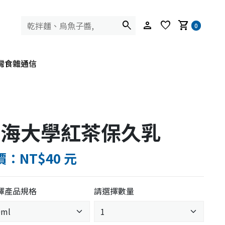
search
person
favorite
shopping_cart
0
灣食雜通信
東海大學紅茶保久乳
：NT$40 元
擇產品規格
請選擇數量