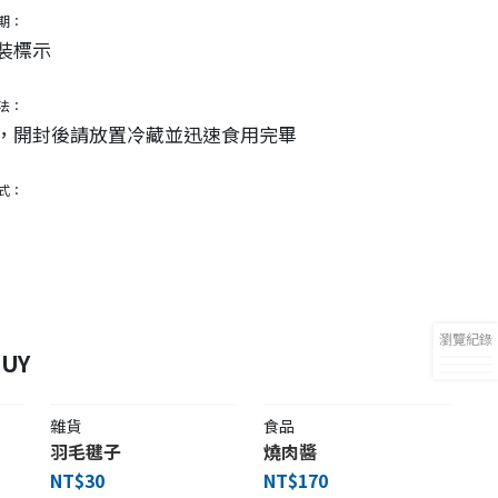
期：
裝標示
法：
，開封後請放置冷藏並迅速食用完畢
式：
瀏覽紀錄
UY
雜貨
食品
羽毛毽子
燒肉醬
NT$30
NT$170