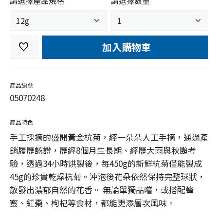
請選擇產品規格
請選擇數量
加入購物車
favorite
產品編號
05070248
產品特色
手工採摘的盛開黃金杭菊，經一朵朵人工手摘，通過產
銷履歷認證，歷經8個月生長期、經歷大雨與秋颱考
驗，透過34小時烘製後，每450g的新鮮杭菊僅能製成
45g的珍貴乾燥杭菊。沖泡後花朵依然保持完整球狀，
散發出濃郁自然的花香。 無論單獨品嚐，或搭配蜂
蜜、紅棗、枸杞等食材，都能更添層次風味。