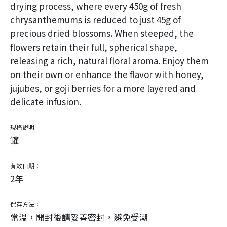
drying process, where every 450g of fresh
chrysanthemums is reduced to just 45g of
precious dried blossoms. When steeped, the
flowers retain their full, spherical shape,
releasing a rich, natural floral aroma. Enjoy them
on their own or enhance the flavor with honey,
jujubes, or goji berries for a more layered and
delicate infusion.
規格說明
罐
有效日期：
2年
保存方法：
常溫，開封後請妥善密封，避免受潮