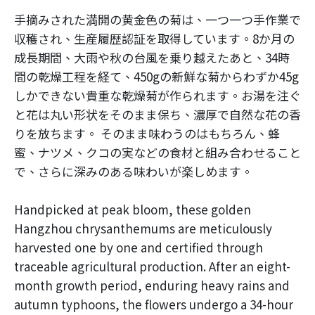
手摘みされた満開の黄金色の菊は、一つ一つ手作業で
収穫され、生産履歴認証を取得しています。8か月の
成長期間、大雨や秋の台風を乗り越えたあと、34時
間の乾燥工程を経て、450gの新鮮な菊からわずか45g
しかできない貴重な乾燥菊が作られます。お湯を注ぐ
と花は丸い形状をそのまま保ち、濃厚で自然な花の香
りを放ちます。 そのまま味わうのはもちろん、蜂
蜜、ナツメ、クコの実などの食材と組み合わせること
で、さらに深みのある味わいが楽しめます。
Handpicked at peak bloom, these golden
Hangzhou chrysanthemums are meticulously
harvested one by one and certified through
traceable agricultural production. After an eight-
month growth period, enduring heavy rains and
autumn typhoons, the flowers undergo a 34-hour