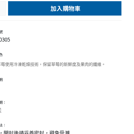
加入購物車
e
號
0305
色
草莓使用冷凍乾燥技術，保留草莓的新鮮度及果肉的纖維。
明
期：
天
法：
，開封後請妥善密封，避免受潮