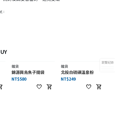
式：
UY
瀏覽紀錄
雜貨
雜貨
錦源興烏魚子提袋
北投白硫磺溫泉粉
NT$580
NT$249
ng_cart
favorite
shopping_cart
favorite
shopping_cart