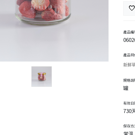
favorit
產品編
0602
產品特
新鮮
規格說
罐
有效日
730
保存方
常溫