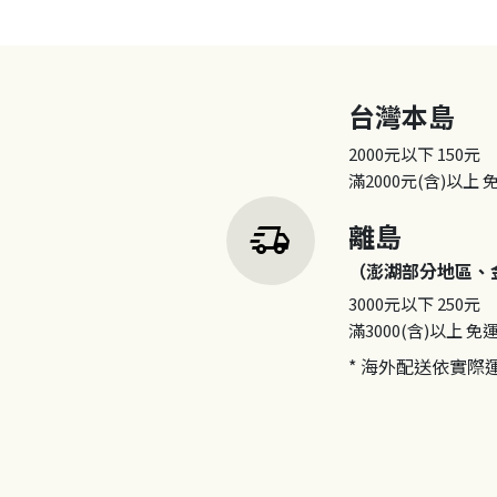
台灣本島
2000元以下
150元
滿2000元(含)以上
delivery_truck_speed
離島
（澎湖部分地區、
3000元以下
250元
滿3000(含)以上
免
* 海外配送依實際