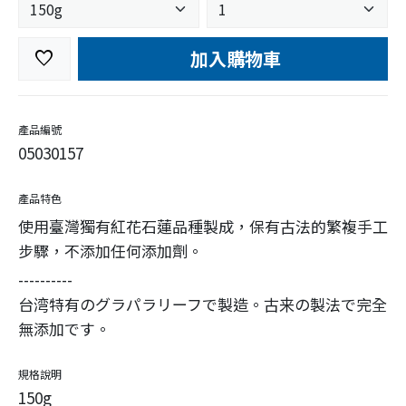
加入購物車
favorite
產品編號
05030157
產品特色
使用臺灣獨有紅花石蓮品種製成，保有古法的繁複手工
步驟，不添加任何添加劑。
----------
台湾特有のグラパラリーフで製造。古来の製法で完全
無添加です。
規格說明
150g