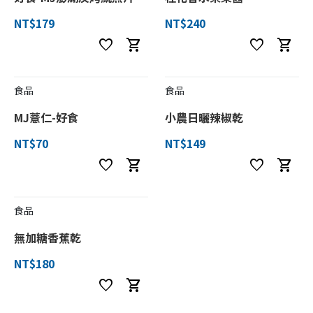
NT$179
NT$240
favorite
shopping_cart
favorite
shopping_cart
食品
食品
MJ薏仁-好食
小農日曬辣椒乾
NT$70
NT$149
favorite
shopping_cart
favorite
shopping_cart
食品
無加糖香蕉乾
NT$180
favorite
shopping_cart