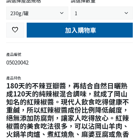
請選擇產品規格
請選擇數量
加入購物車
favorite
產品編號
05020042
產品特色
180天的不辣豆瓣醬，再結合自然日曬熟
成120天的純辣椒混合調味，就成了岡山
知名的紅辣椒醬。現代人飲食吃得健康不
重鹹，所以紅辣椒醬成份比例降低鹹度，
絕無添加防腐劑，讓家人吃得放心。紅辣
椒醬的美食吃法很多，可以沾岡山羊肉、
火鍋羊肉爐、煮紅燒魚、麻婆豆腐或魚香