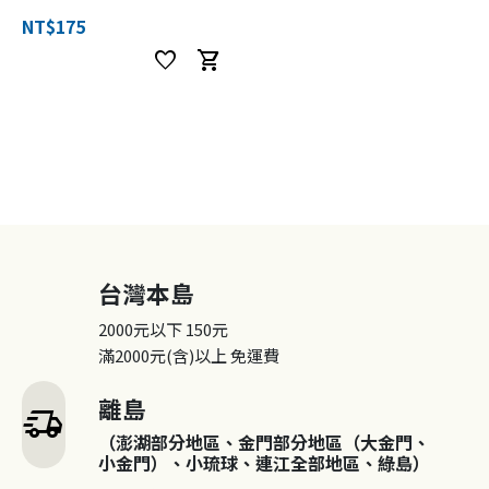
NT$175
favorite
shopping_cart
台灣本島
2000元以下
150元
滿2000元(含)以上
免運費
離島
delivery_truck_speed
（澎湖部分地區、金門部分地區（大金門、
小金門）、小琉球、連江全部地區、綠島）