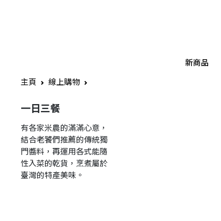
新商品
主頁
線上購物
一日三餐
有各家米農的滿滿心意，
結合老饕們推薦的傳統獨
門醬料，再運用各式能隨
性入菜的乾貨，烹煮屬於
臺灣的特產美味。