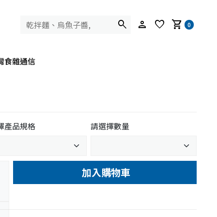
search
person
favorite
shopping_cart
0
灣食雜通信
擇產品規格
請選擇數量
加入購物車
e