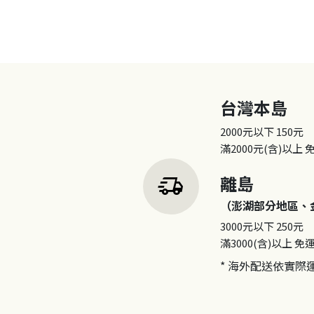
台灣本島
2000元以下
150元
滿2000元(含)以上
delivery_truck_speed
離島
（澎湖部分地區、
3000元以下
250元
滿3000(含)以上
免
* 海外配送依實際