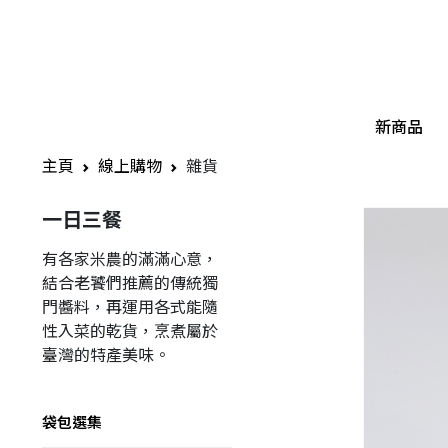
新商品
主頁
線上購物
雜貨
一日三餐
有各家米農的滿滿心意，
結合老饕們推薦的傳統獨
門醬料，再運用各式能隨
性入菜的乾貨，烹煮屬於
臺灣的特產美味。
袋包選集