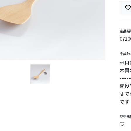
favorit
產品編
0710
產品特
來自
木實
------
南投
丈で
です
規格說
支