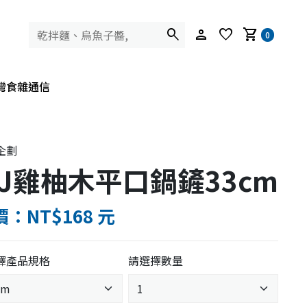
search
person
favorite
shopping_cart
0
灣食雜通信
企劃
J雞柚木平口鍋鏟33cm
：NT$168 元
擇產品規格
請選擇數量