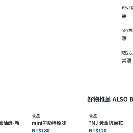
有效日
無
保存方
無
配送方
常溫
好物推薦 ALSO B
食品
食品
蔥油酥-新
mini牛奶棒原味
*MJ 黃金杭菊花
NT$180
NT$120