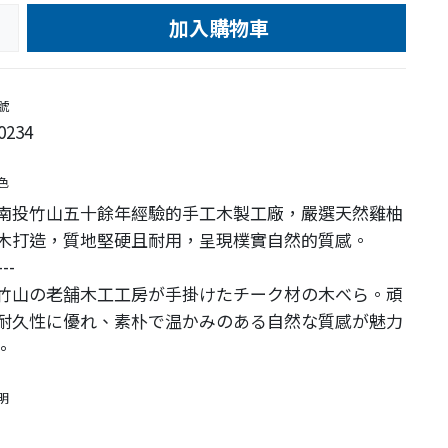
加入購物車
e
號
0234
色
南投竹山五十餘年經驗的手工木製工廠，嚴選天然雞柚
木打造，質地堅硬且耐用，呈現樸實自然的質感。
---
竹山の老舗木工工房が手掛けたチーク材の木べら。頑
耐久性に優れ、素朴で温かみのある自然な質感が魅力
。
明