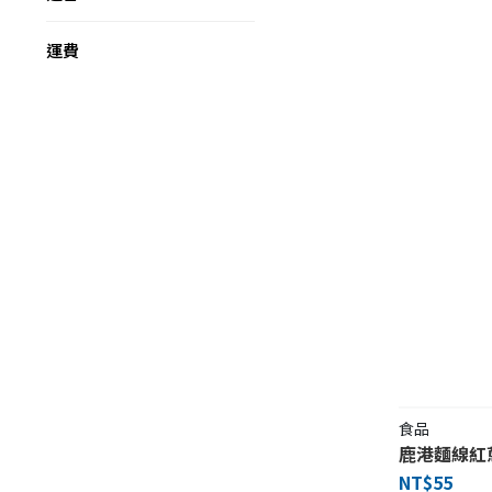
運費
食品
鹿港麵線紅
NT$55