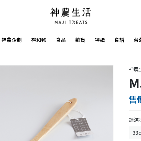
神農企劃
禮和物
食品
雜貨
特輯
食譜
台
神農
M
售價
請選