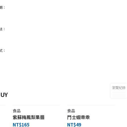
期：
法：
式：
瀏覽紀錄
UY
食品
食品
紫蘇梅鳳梨果醬
鬥士蝦乖乖
NT$165
NT$49