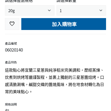
請選擇產品規格
請選擇數量
加入購物車
favorite
產品編號
06020140
產品特色
這款點心將宜蘭三星蔥與純淨稻米完美調和，歷經蒸煉、
炊煮到烘烤等嚴謹製程，並裹上獨創的三星蔥醬焙烤。口
感清脆涮嘴，鹹甜交織的醬燒風味，將在地食材轉化為日
常的美味點心。
規格說明
包