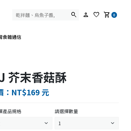
search
person
favorite
shopping_cart
0
灣食雜通信
J 芥末香菇酥
：NT$169 元
擇產品規格
請選擇數量