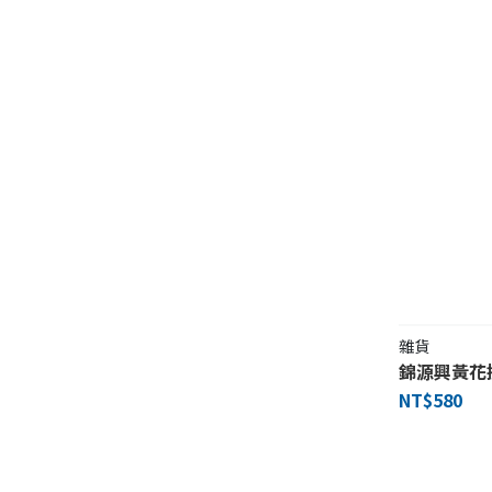
雜貨
錦源興黃花
NT$580