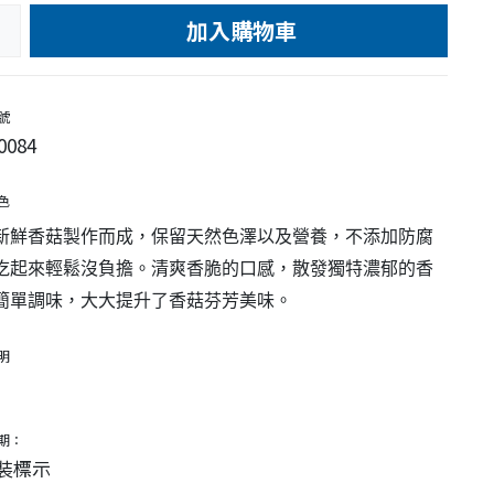
加入購物車
e
號
0084
色
新鮮香菇製作而成，保留天然色澤以及營養，不添加防腐
吃起來輕鬆沒負擔。清爽香脆的口感，散發獨特濃郁的香
簡單調味，大大提升了香菇芬芳美味。
明
期：
裝標示