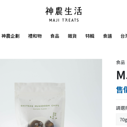
神農企劃
禮和物
食品
雜貨
特輯
食譜
台
食品
M
售價
請選