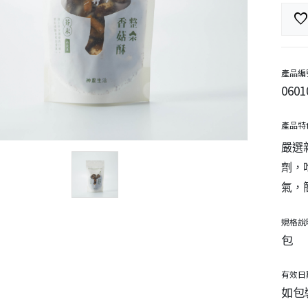
favorit
產品編
0601
產品特
嚴選
劑，
氣，
規格說
包
有效日
如包