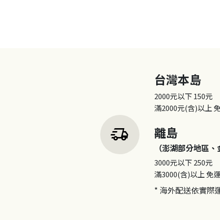
台灣本島
2000元以下
150元
滿2000元(含)以上
delivery_truck_speed
離島
（澎湖部分地區、
3000元以下
250元
滿3000(含)以上
免
* 海外配送依實際