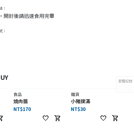
法：
，開封後請迅速食用完畢
式：
UY
瀏覽紀錄
食品
雜貨
燒肉醬
小豬撲滿
NT$170
NT$30
ng_cart
favorite
shopping_cart
favorite
shopping_cart