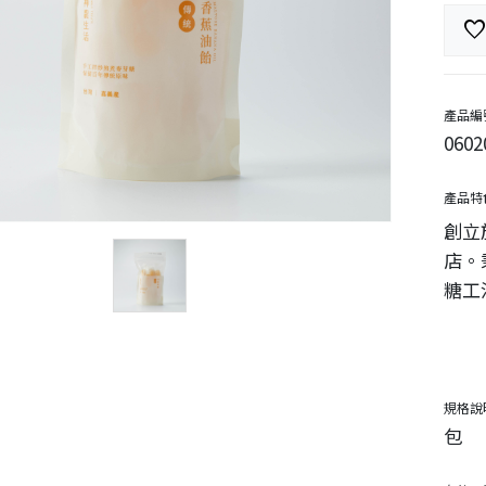
favorit
產品編
0602
產品特
創立
店。
糖工
規格說
包