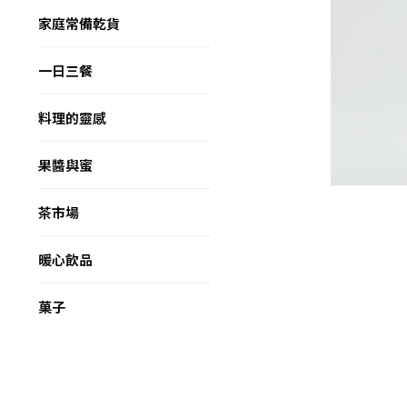
家庭常備乾貨
一日三餐
料理的靈感
果醬與蜜
茶市場
暖心飲品
菓子