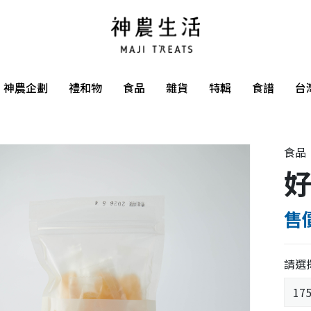
神農企劃
禮和物
食品
雜貨
特輯
食譜
台
食品
好
售價
請選