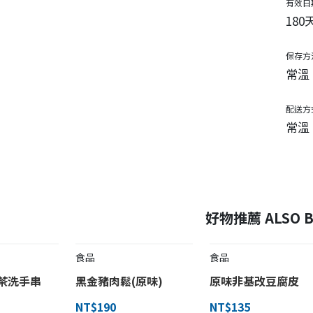
有效日
180
保存方
常溫
配送方
常溫
好物推薦 ALSO B
食品
食品
茶洗手串
黑金豬肉鬆(原味)
原味非基改豆腐皮
NT$190
NT$135