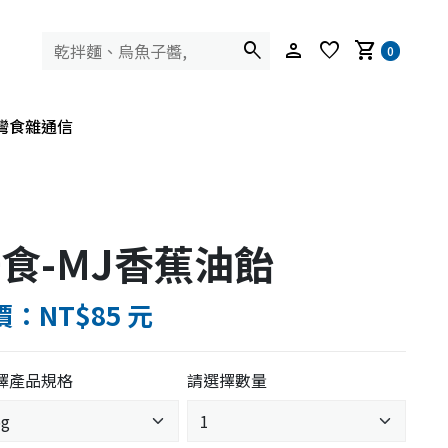
search
person
favorite
shopping_cart
0
灣食雜通信
食-MJ香蕉油飴
：NT$85 元
擇產品規格
請選擇數量