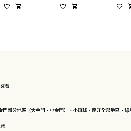
favorite
shopping_cart
favorite
shopping_cart
favorite
shoppi
免運費
金門部分地區（大金門、小金門）、小琉球、連江全部地區、綠
運費