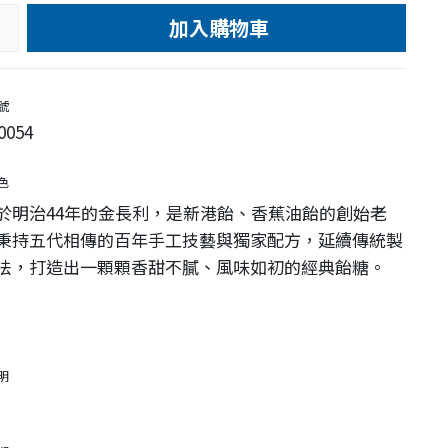
加入購物車
e
號
0054
色
於明治44年的金長利，是新港飴、香蕉油飴的創始老
秉持五代相傳的百年手工技藝與獨家配方，延續傳統製
法，打造出一顆顆香甜不膩、風味如初的經典飴糖。
明