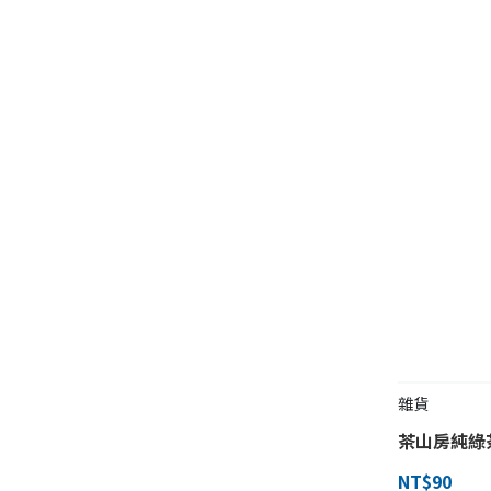
雜貨
茶山房純綠
NT$90