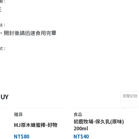
期：
天
法：
，開封後請迅速食用完畢
式：
UY
瀏覽紀錄
雜貨
食品
初鹿牧場-保久乳(原味)
MJ原木蜂蜜棒-好物
200ml
NT$80
NT$40