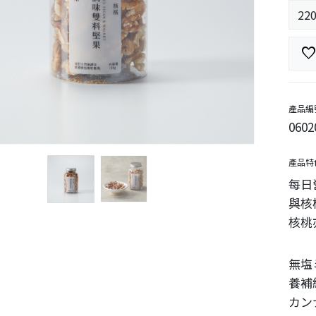
favorit
產品編
0602
產品特
每日
與核
核桃
無塩
養補
カン