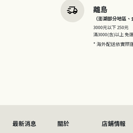
delivery_truck_speed
離島
（澎湖部分地區、
3000元以下
250元
滿3000(含)以上
免
* 海外配送依實際
最新消息
關於
店鋪情報