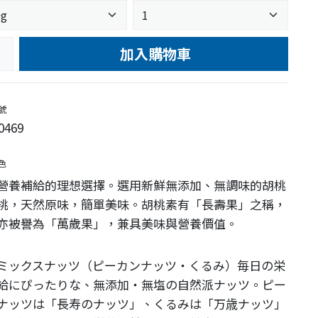
加入購物車
e
號
0469
色
營養補給的理想選擇。選用新鮮無添加、無調味的胡桃
桃，天然原味，簡單美味。胡桃素有「長壽果」之稱，
亦被譽為「萬歲果」，兼具美味與營養價值。
ミックスナッツ（ピーカンナッツ・くるみ）毎日の栄
給にぴったりな、無添加・無塩の自然派ナッツ。ピー
ナッツは「長寿のナッツ」、くるみは「万歳ナッツ」