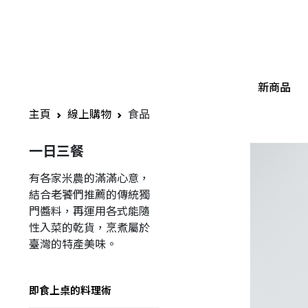
新商品
主頁
線上購物
食品
一日三餐
有各家米農的滿滿心意，
結合老饕們推薦的傳統獨
門醬料，再運用各式能隨
性入菜的乾貨，烹煮屬於
臺灣的特產美味。
即食上桌的料理術