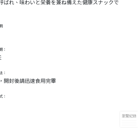
呼ばれ、味わいと栄養を兼ね備えた健康スナックで
明
期：
天
法：
，開封後請迅速食用完畢
式：
瀏覽紀錄