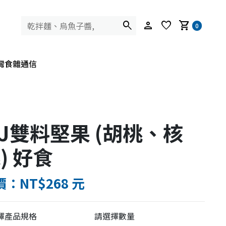
search
person
favorite
shopping_cart
0
灣食雜通信
J雙料堅果 (胡桃、核
) 好食
：NT$268 元
擇產品規格
請選擇數量