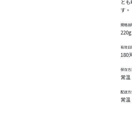
とも
す。
規格說
220g
有效日
180
保存方
常溫
配送方
常溫