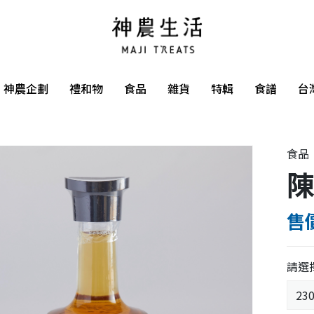
神農企劃
禮和物
食品
雜貨
特輯
食譜
台
食品
陳
售價
請選