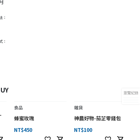
月
法：
式：
UY
瀏覽紀錄
食品
雜貨
-
蜂蜜玫瑰
神農好物-茄芷零錢包
NT$450
NT$100
ng_cart
favorite
shopping_cart
favorite
shopping_cart