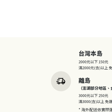
台灣本島
2000元以下
150元
滿2000元(含)以上
delivery_truck_speed
離島
（澎湖部分地區、
3000元以下
250元
滿3000(含)以上
免
* 海外配送依實際