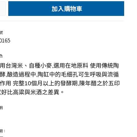
加入購物車
e
號
0165
色
用台灣米、自種小麥,選用在地原料 使用傳統陶
酵,酿造過程中,陶缸中的毛细孔可生呼吸與流循
作用 完整10個月以上的發酵期,陳年醋之於五印
就好比高粱與米酒之差異。
明
期：