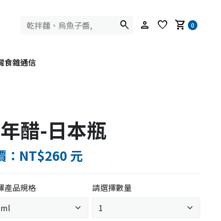
search
person
favorite
shopping_cart
0
灣食雜通信
年醋-日本瓶
：NT$260 元
擇產品規格
請選擇數量