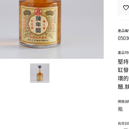
favorit
產品編
0503
產品特
堅持
缸發
環的
醋,
規格說
瓶
有效日