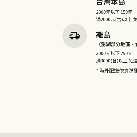
台灣本島
2000元以下
150元
滿2000元(含)以上
delivery_truck_speed
離島
（澎湖部分地區、
3000元以下
250元
滿3000(含)以上
免
* 海外配送依實際