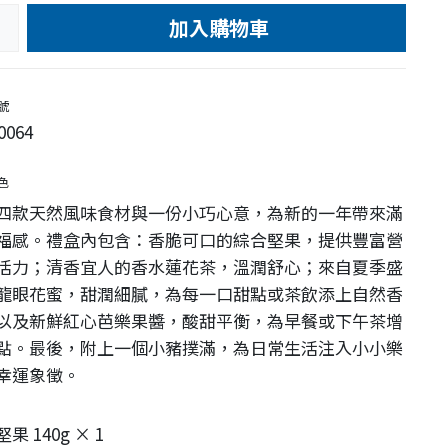
加入購物車
e
號
0064
色
四款天然風味食材與一份小巧心意，為新的一年帶來滿
福感。禮盒內包含：香脆可口的綜合堅果，提供豐富營
活力；清香宜人的香水蓮花茶，溫潤舒心；來自夏季盛
龍眼花蜜，甜潤細膩，為每一口甜點或茶飲添上自然香
以及新鮮紅心芭樂果醬，酸甜平衡，為早餐或下午茶增
點。最後，附上一個小豬撲滿，為日常生活注入小小樂
幸運象徵。
果 140g × 1