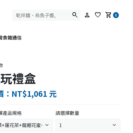
search
person
favorite
shopping_cart
0
灣食雜通信
物
食玩禮盒
：NT$1,061 元
擇產品規格
請選擇數量