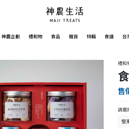
神農企劃
禮和物
食品
雜貨
特輯
食譜
台
禮和
售價
請選