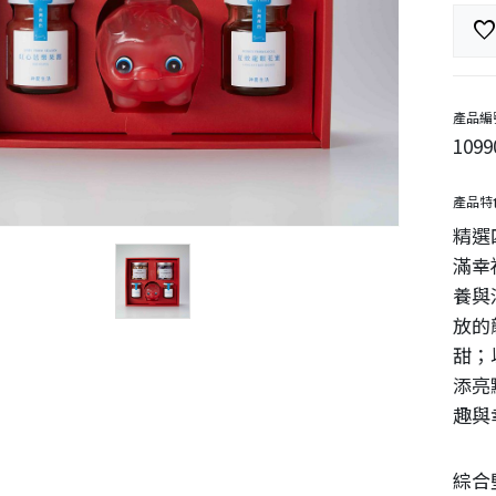
favorit
產品編
1099
產品特
精選
滿幸
養與
放的
甜；
添亮
趣與
綜合堅