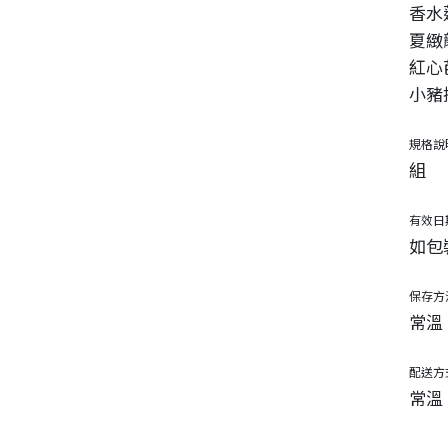
香水蓮
夏緻龍
紅心芭
小豬撲
規格說
組
有效日
如包
保存方
常溫
配送方
常溫