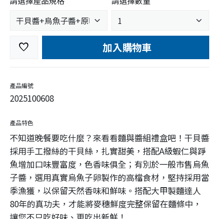
請選擇產品規格
請選擇數量
加入購物車
favorite
產品編號
2025100608
產品特色
不知道晚餐要吃什麼？來看看麵與醬組禮盒吧！干貝醬
採用手工撥絲的干貝絲，扎實甜美，搭配A級蝦仁與踭
魚增加口味豐富度，色香味俱全；有別於一般市售烏魚
子醬，選用真實烏魚子卵製作的高檔食材，堅持採用當
季漁獲，以保留天然香味和鮮味。搭配大甲製麵達人
80年的真功夫，才能將麥穗鮮度完整保留在麵條中，
讓您不只吃好味、更吃出新鮮！