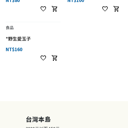
favorite
shopping_cart
favorite
shopping_cart
食品
*野生愛玉子
NT$160
favorite
shopping_cart
台灣本島