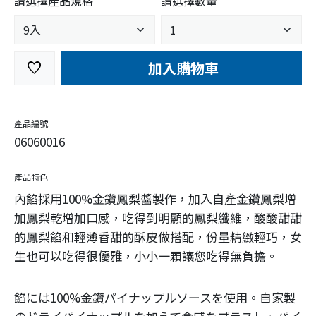
請選擇產品規格
請選擇數量
加入購物車
favorite
產品編號
06060016
產品特色
內餡採用100%金鑽鳳梨醬製作，加入自產金鑽鳳梨增
加鳳梨乾增加口感，吃得到明顯的鳳梨纖維，酸酸甜甜
的鳳梨餡和輕薄香甜的酥皮做搭配，份量精緻輕巧，女
生也可以吃得很優雅，小小一顆讓您吃得無負擔。
餡には100%金鑽パイナップルソースを使用。自家製