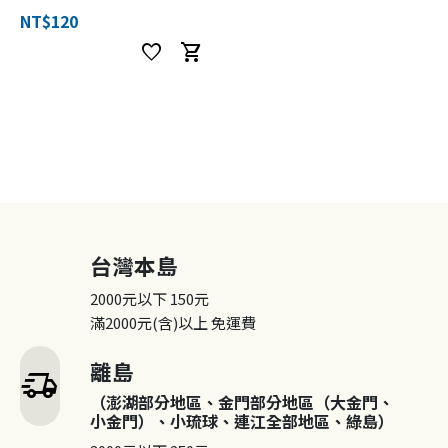
NT$120
favorite
shopping_cart
台灣本島
2000元以下
150元
滿2000元(含)以上
免運費
離島
delivery_truck_speed
（澎湖部分地區、金門部分地區（大金門、
小金門）、小琉球、連江全部地區、綠島）