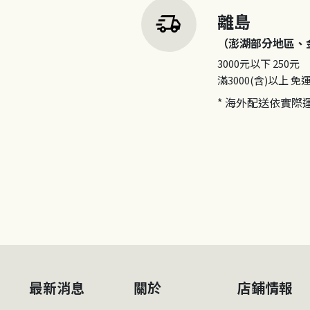
delivery_truck_speed
離島
（澎湖部分地區、
3000元以下
250元
滿3000(含)以上
免
* 海外配送依實際
最新消息
關於
店鋪情報