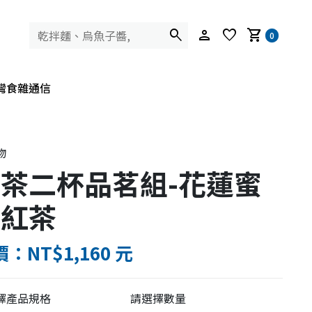
search
person
favorite
shopping_cart
0
灣食雜通信
物
茶二杯品茗組-花蓮蜜
香紅茶
：NT$1,160 元
擇產品規格
請選擇數量