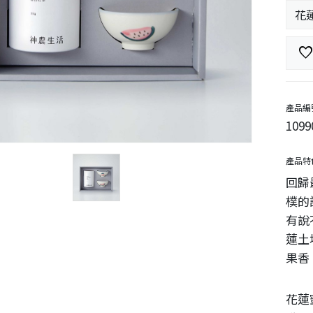
favorit
產品編
1099
產品特
回歸
樸的
有說
蓮土
果香
花蓮蜜