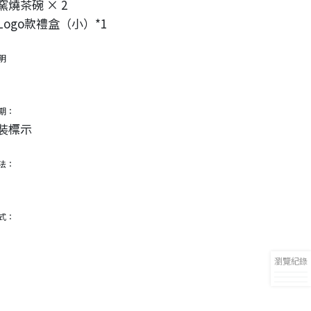
窯燒茶碗 × 2
Logo款禮盒（小）*1
明
期：
裝標示
法：
式：
瀏覽紀錄