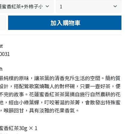
加入購物車
e
號
0031
色
最純樸的原味，讓茶葉的清香充斥生活的空間。簡約質
設計，搭配鶯歌窯燒職人的對杯碗，只要一壺好茶，便
不完的故事。花蓮蜜香紅茶茶葉摘自施行自然農耕的花
地，經由小綠葉蟬，叮咬著涎的茶菁，會散發出特殊蜜
，喉韻回甘，具有淡雅的花果香氣。
香紅茶30g × 1