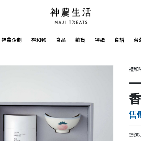
神農企劃
禮和物
食品
雜貨
特輯
食譜
台
禮和
一
售價
請選