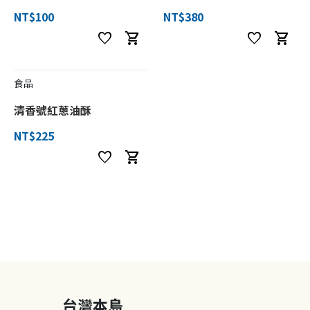
NT$100
NT$380
favorite
shopping_cart
favorite
shopping_cart
食品
清香號紅蔥油酥
NT$225
favorite
shopping_cart
台灣本島