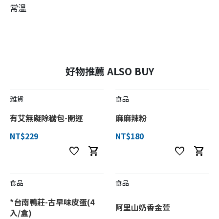
常溫
好物推薦 ALSO BUY
雜貨
食品
有艾無礙除穢包-開運
麻麻辣粉
NT$229
NT$180
favorite
shopping_cart
favorite
shopping_cart
食品
食品
*台南鴨莊-古早味皮蛋(4
阿里山奶香金萱
入/盒)